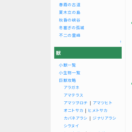
春霞の古道
夏木立の島
秋昏の峡谷
冬塞ぎの孤城
不二の霊峰
↑
獣
小獣一覧
小生物一覧
巨獣攻略
アラガネ
アマテラス
アマツヲロチ
|
アマツヒト
オニトサカ
|
ヒメトサカ
カバネアラシ
|
ジナリアラシ
シラヌイ