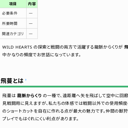
項目
内容
—
必要条件
—
所要時間
—
関連カテゴリ
WILD HEARTS の探索と戦闘の両方で活躍する龍脈からくりが
飛
中かなりの頻度でお世話になっています。
飛蔓とは
†
飛蔓は
龍脈からくり
の一種で、遠距離へ矢を飛ばして空中に回廊(
見戦闘用に見えますが、私たちの体感では戦闘以外での使用頻度
のショートカットを自在に作れる点が最大の魅力です。仲間の獣狩
プレイでもはぐれにくい利点があります。