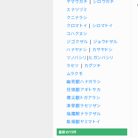
ヤマウガチ
|
シロウガチ
スナツヅミ
クニナラシ
クロマトイ
|
シロマトイ
コハクヌシ
ジゴクザル
|
ジョウドザル
ハナヤドシ
|
カサヤドシ
ツノバシリ
|
ヒガンバシリ
ラセツ
|
カグツチ
ムラクモ
幽死獸ハナガラシ
狂憤獸アギトサカ
瘴尖獸トガアラシ
凍穿獸ラセツザン
焔魔獣ナラクザル
紫烟獸ヤミマトイ
最新の15件