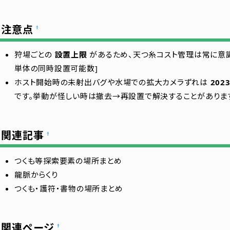
注意点
†
狩場ごとの
設置上限
があるため、天つ糸コスト管理は常に意識し
単体の同時設置可能数]
ホスト開始時の未射出バグや水場での拡大カメラずれは
20
です。挙動が怪しい時は撤去→再設置で解決することがありま
関連記事
†
つくも等探索要素の場所まとめ
龍脈からくり
つくも・護符・書物の場所まとめ
関連ページ
†