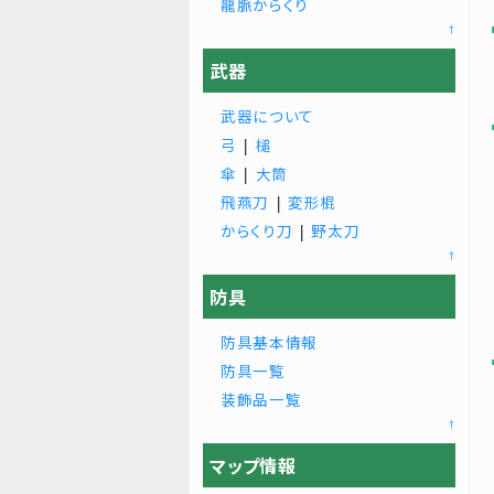
龍脈からくり
↑
武器
武器について
弓
|
槌
傘
|
大筒
飛燕刀
|
変形棍
からくり刀
|
野太刀
↑
防具
防具基本情報
防具一覧
装飾品一覧
↑
マップ情報