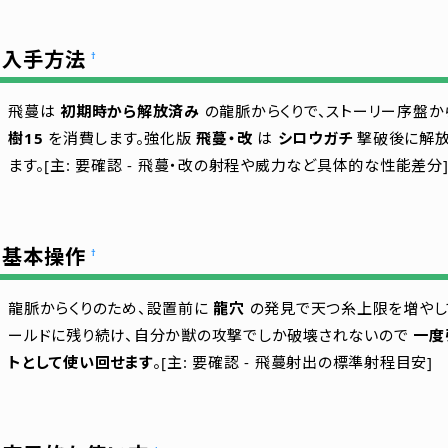
入手方法
†
飛蔓は
初期時から解放済み
の龍脈からくりで、ストーリー序盤か
樹15
を消費します。強化版
飛蔓・改
は
シロウガチ
撃破後に解放
ます。[主: 要確認 - 飛蔓・改の射程や威力など具体的な性能差分
基本操作
†
龍脈からくりのため、設置前に
龍穴
の発見で天つ糸上限を増やし
ールドに残り続け、自分か獣の攻撃でしか破壊されないので
一度
トとして使い回せます
。[主: 要確認 - 飛蔓射出の標準射程目安]