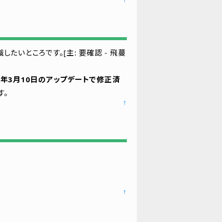
↑
たいところです。[主: 要確認 - 飛蔓
23年3月10日のアップデートで修正済
す。
↑
↑