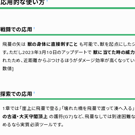
応用的な使い方
†
戦闘での応用
†
飛蔓の矢は
獣の身体に直接刺すこと
も可能で、獣を起点にした
す。ただし2023年3月10日のアップデートで
獣に当てた時の威力
れたため、近距離からぶつけるほうがダメージ効率が高くなっています
数値]
探索での応用
†
1章では「崖上に飛蔓で登る」「壊れた橋を飛蔓で渡って湊へ入る」
の古道・大天守閣頂上
の護符(G7)など、飛蔓なしでは到達困難
めるなら実質必須ツールです。