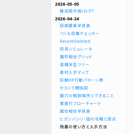
2026-05-05
雑談掲示板/ログ1
2026-04-24
探索要素早見表
つくも収集チェッカー
RecentDeleted
防具シミュレータ
護符相性グリッド
装備派生ツリー
素材入手マップ
巨獣HP行動パターン帯
からくり関係図
龍穴の解放場所とできること
章進行フローチャート
属性相性早見表
ヒガンバシリ・猛の攻略と弱点
飛蔓の使い方と入手方法