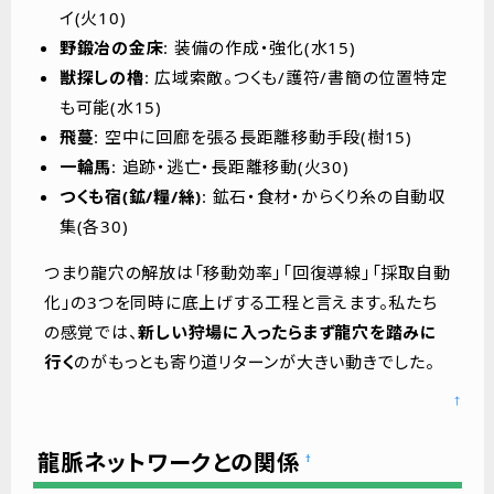
イ(火10)
野鍛冶の金床
: 装備の作成・強化(水15)
獣探しの櫓
: 広域索敵。つくも/護符/書簡の位置特定
も可能(水15)
飛蔓
: 空中に回廊を張る長距離移動手段(樹15)
一輪馬
: 追跡・逃亡・長距離移動(火30)
つくも宿(鉱/糧/絲)
: 鉱石・食材・からくり糸の自動収
集(各30)
つまり龍穴の解放は「移動効率」「回復導線」「採取自動
化」の3つを同時に底上げする工程と言えます。私たち
の感覚では、
新しい狩場に入ったらまず龍穴を踏みに
行く
のがもっとも寄り道リターンが大きい動きでした。
↑
龍脈ネットワークとの関係
†