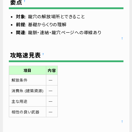
要点
†
対象
: 龍穴の解放場所とできること
前提
: 基礎からくりの理解
関連
: 龍脈・連結・龍穴ページへの導線あり
↑
攻略速見表
†
項目
内容
—
解放条件
—
消費糸 (建築資源)
—
主な用途
—
相性の良い武器
↑