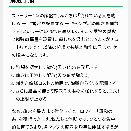
解放手順
ストーリー1章の序盤で、私たちは「倒れている人を助
ける → 野営地を設置する → キャンプ地の龍穴を開放
する」という一連の流れを通ります。そこで
獣狩の焚火
と
獣狩の幕屋
を設置し、癒し水を汲むところまでがチュ
ートリアルです。以降の狩場でも基本動作は同じで、次
の順序になります。
狩場を探索して龍穴(黒いピン)を発見する
龍穴に干渉して解放(天つ糸が増える)
増えた龍脈コストの範囲で、龍脈からくりを配置する
さらに
結晶
を使って龍穴そのものを強化すると、コスト
の上限が上がる
なお、龍穴を最大まで強化するとトロフィー「調和の
糸」を獲得できます。私たちの体験では、ひとつを集中
的に育てるより、各マップの龍穴を均等に伸ばすほうが