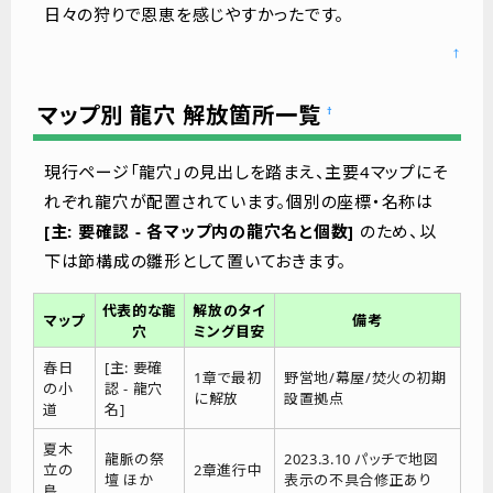
日々の狩りで恩恵を感じやすかったです。
↑
マップ別 龍穴 解放箇所一覧
†
現行ページ「龍穴」の見出しを踏まえ、主要4マップにそ
れぞれ龍穴が配置されています。個別の座標・名称は
[主: 要確認 - 各マップ内の龍穴名と個数]
のため、以
下は節構成の雛形として置いておきます。
代表的な龍
解放のタイ
マップ
備考
穴
ミング目安
春日
[主: 要確
1章で最初
野営地/幕屋/焚火の初期
の小
認 - 龍穴
に解放
設置拠点
道
名]
夏木
龍脈の祭
2023.3.10 パッチで地図
立の
2章進行中
壇 ほか
表示の不具合修正あり
島