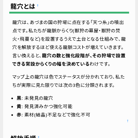
龍穴とは
†
龍穴は、あづまの国の狩場に点在する「天つ糸」の噴出
点です。私たちが龍脈からくり(獣狩の幕屋・獣狩の焚
火・飛蔓など)を設置するうえで土台となる仕組みで、龍
穴を解放するほど使える龍脈コストが増えていきます。
言い換えると、
龍穴の数と強化段階が、その狩場で設置
できる常設からくりの幅を決めている
わけです。
マップ上の龍穴は色でステータスが分かれており、私た
ちが実際に見た限りでは次の3色に分類されます。
黒
: 未発見の龍穴
黄
: 発見済みかつ強化可能
赤
: 素材(結晶)不足などで強化不可
↑
†