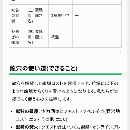
峡谷
[主: 要確
―
の狩
認 - 龍穴
3章進行中
猟
名]
冬塞
[主: 要確
―
ぎの
認 - 龍穴
終盤
孤城
名]
↑
龍穴の使い道(できること)
†
龍穴を解放して龍脈コストを確保すると、狩場に以下の
ような龍脈からくりを置けるようになります。私たちが実
戦でよく使うものを抜粋します。
獣狩の幕屋
: 体力回復とファストトラベル拠点(野営地
コスト 土5 / その他 土50)
獣狩の焚火
: クエスト受注・つくも調整・オンラインプレ