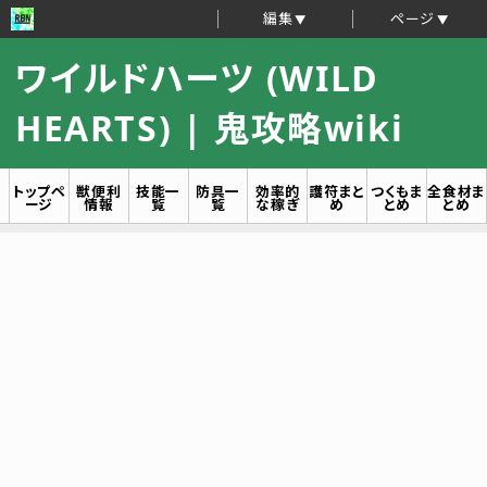
編集
ページ
ワイルドハーツ (WILD
HEARTS) | 鬼攻略wiki
トップペ
獣便利
技能一
防具一
効率的
護符まと
つくもま
全食材ま
ージ
情報
覧
覧
な稼ぎ
め
とめ
とめ