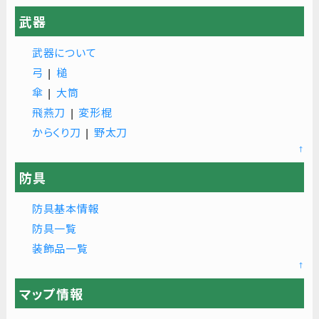
武器
武器について
弓
|
槌
傘
|
大筒
飛燕刀
|
変形棍
からくり刀
|
野太刀
↑
防具
防具基本情報
防具一覧
装飾品一覧
↑
マップ情報