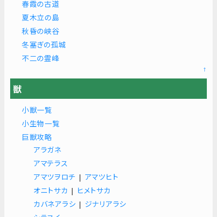
春霞の古道
夏木立の島
秋昏の峡谷
冬塞ぎの孤城
不二の霊峰
↑
獣
小獣一覧
小生物一覧
巨獣攻略
アラガネ
アマテラス
アマツヲロチ
|
アマツヒト
オニトサカ
|
ヒメトサカ
カバネアラシ
|
ジナリアラシ