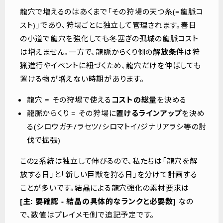
龍穴で増えるのはあくまで「その狩場の天つ糸(=龍脈コ
スト)」であり、狩場ごとに独立して管理されます。春日
の小道で龍穴を強化しても冬塞ぎの孤城の龍脈コスト
は増えません。一方で、龍脈からくり側の
解放条件
は狩
猟進行やイベントに紐づくため、龍穴だけを伸ばしても
置ける物が増えない時期があります。
龍穴 = その狩場で使える
コストの総量
を決める
龍脈からくり = その狩場に
置けるラインアップ
を決め
る(シロウガチ/ラセツ/シロマトイ/ジナリアラシ等の討
伐で拡張)
この2系統は独立して伸びるので、私たちは「龍穴を解
放する日」と「新しい巨獣を狩る日」を分けて計画する
ことが多いです。結晶による龍穴強化の素材要求は
[主: 要確認 - 結晶の具体的なランクと必要数]
なの
で、数値はプレイメモ側で追記予定です。