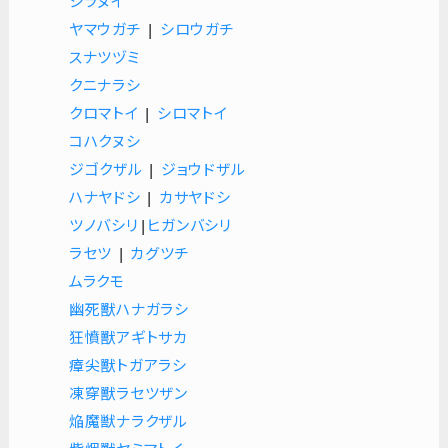
シラヌイ
ヤマウガチ
|
シロウガチ
スナツヅミ
クニナラシ
クロマトイ
|
シロマトイ
コハクヌシ
ジゴクザル
|
ジョウドザル
ハナヤドシ
|
カサヤドシ
ツノバシリ
|
ヒガンバシリ
ラセツ
|
カグツチ
ムラクモ
幽死獸ハナガラシ
狂憤獸アギトサカ
瘴尖獸トガアラシ
凍穿獸ラセツザン
焔魔獣ナラクザル