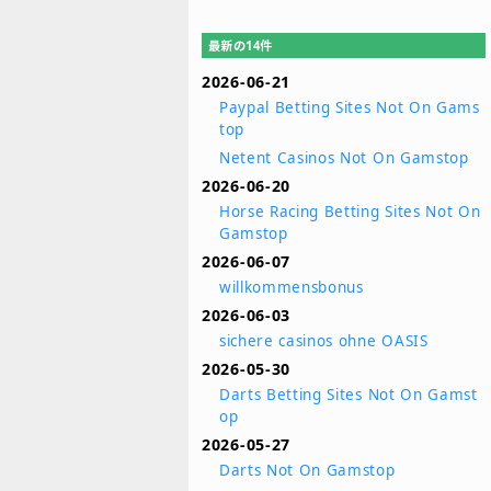
最新の14件
2026-06-21
Paypal Betting Sites Not On Gams
top
Netent Casinos Not On Gamstop
2026-06-20
Horse Racing Betting Sites Not On
Gamstop
2026-06-07
willkommensbonus
2026-06-03
sichere casinos ohne OASIS
2026-05-30
Darts Betting Sites Not On Gamst
op
2026-05-27
Darts Not On Gamstop