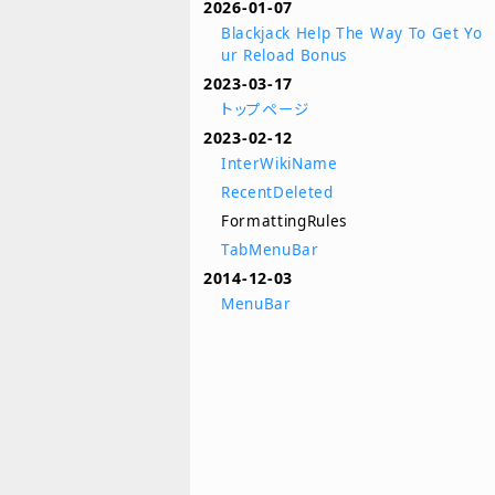
2026-01-07
Blackjack Help The Way To Get Yo
ur Reload Bonus
2023-03-17
トップページ
2023-02-12
InterWikiName
RecentDeleted
FormattingRules
TabMenuBar
2014-12-03
MenuBar