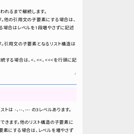
われるまで継続します。
す。他の引用文の子要素にする場合は、
する場合はレベルを1段増やさずに記述
す。引用文の子要素となるリスト構造は
する場合は、<、<<、<<<を行頭に記
↑
 -、--、--- の3レベルあります。
できます。他のリスト構造の子要素に
要素にする場合は、レベルを増やさず