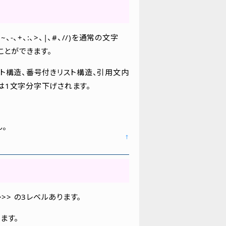
、+、:、>、|、#、//)を通常の文字
ことができます。
ト構造、番号付きリスト構造、引用文内
は1文字分字下げされます。
。
↑
>> の3レベルあります。
ます。