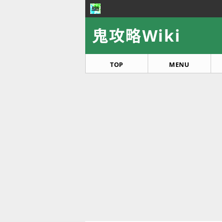
鬼攻略Wiki
TOP
MENU