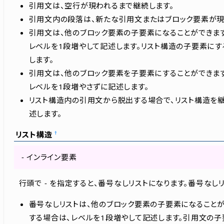
引用文は、空行が現われるまで継続します。
引用文内の段落は、新たな引用文またはブロック要素が現
引用文は、他のブロック要素の子要素になることができま
レベルを1段増やして記述します。リスト構造の子要素に
します。
引用文は、他のブロック要素を子要素にすることができま
レベルを1段増やさずに記述します。
リスト構造内の引用文から脱出する場合で、リスト構造を継続
述します。
†
リスト構造
- インライン要素
行頭で - を指定すると、番号なしリストになります。番号なしリストは
番号なしリストは、他のブロック要素の子要素になることが
する場合は、レベルを1段増やして記述します。引用文の子