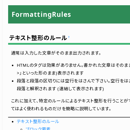
FormattingRules
テキスト整形のルール
†
通常は入力した文章がそのまま出力されます。
HTMLのタグは効果がありません。書かれた文章はそのまま(「<font
>」といった形のまま)表示されます
段落と段落の区切りには空行をはさんで下さい。空行をは
段落と解釈されます (連結して表示されます)
これに加えて、特定のルールによるテキスト整形を行うことが
てはよく使われるものだけを簡略に説明しています。
テキスト整形のルール
ブロック要素