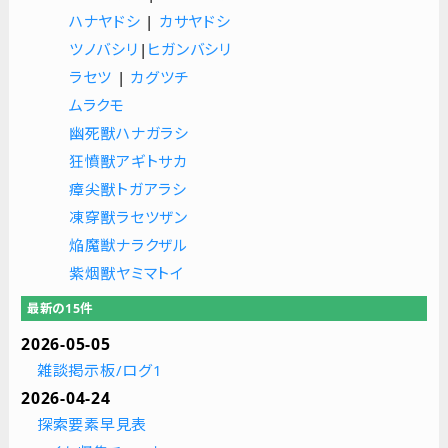
ハナヤドシ
|
カサヤドシ
ツノバシリ
|
ヒガンバシリ
ラセツ
|
カグツチ
ムラクモ
幽死獸ハナガラシ
狂憤獸アギトサカ
瘴尖獸トガアラシ
凍穿獸ラセツザン
焔魔獣ナラクザル
紫烟獸ヤミマトイ
最新の15件
2026-05-05
雑談掲示板/ログ1
2026-04-24
探索要素早見表