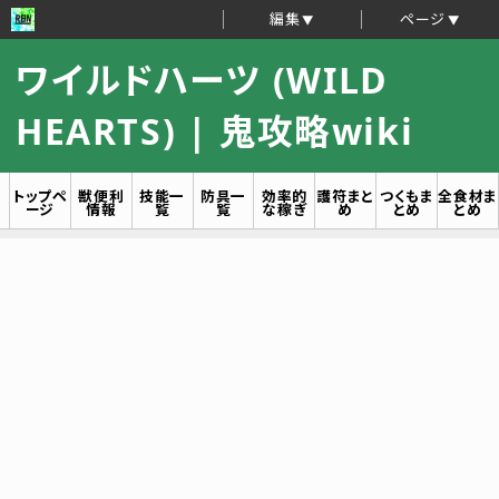
編集
ページ
ワイルドハーツ (WILD
HEARTS) | 鬼攻略wiki
トップペ
獣便利
技能一
防具一
効率的
護符まと
つくもま
全食材ま
ージ
情報
覧
覧
な稼ぎ
め
とめ
とめ