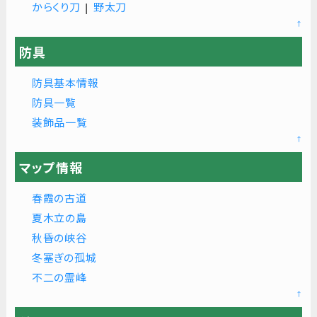
からくり刀
|
野太刀
↑
防具
防具基本情報
防具一覧
装飾品一覧
↑
マップ情報
春霞の古道
夏木立の島
秋昏の峡谷
冬塞ぎの孤城
不二の霊峰
↑