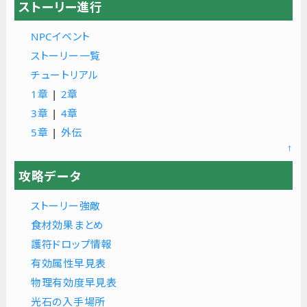
ストーリー進行
NPCイベント
ストーリー一覧
チュートリアル
1章
|
2章
3章
|
4章
5章
|
外伝
↑
攻略データ
ストーリー強敵
食材効果まとめ
護符ドロップ情報
有効属性早見表
物理有効度早見表
光石の入手場所