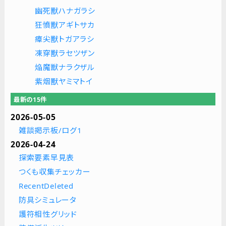
幽死獸ハナガラシ
狂憤獸アギトサカ
瘴尖獸トガアラシ
凍穿獸ラセツザン
焔魔獣ナラクザル
紫烟獸ヤミマトイ
最新の15件
2026-05-05
雑談掲示板/ログ1
2026-04-24
探索要素早見表
つくも収集チェッカー
RecentDeleted
防具シミュレータ
護符相性グリッド