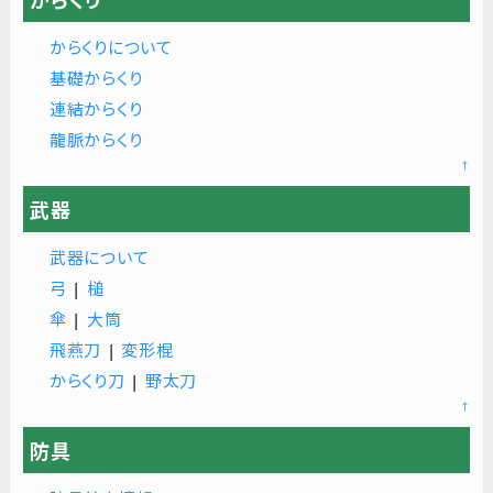
からくり
からくりについて
基礎からくり
連結からくり
龍脈からくり
↑
武器
武器について
弓
|
槌
傘
|
大筒
飛燕刀
|
変形棍
からくり刀
|
野太刀
↑
防具