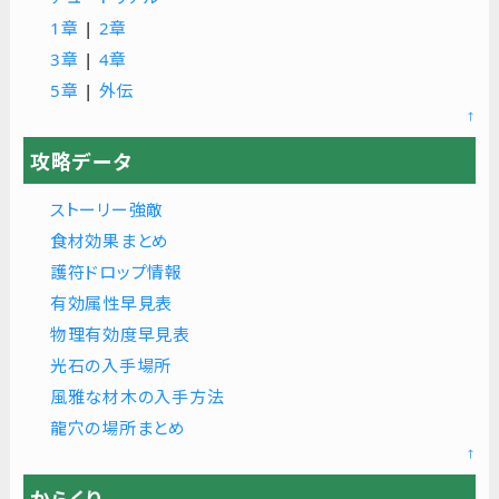
1章
|
2章
3章
|
4章
5章
|
外伝
↑
攻略データ
ストーリー強敵
食材効果まとめ
護符ドロップ情報
有効属性早見表
物理有効度早見表
光石の入手場所
風雅な材木の入手方法
龍穴の場所まとめ
↑