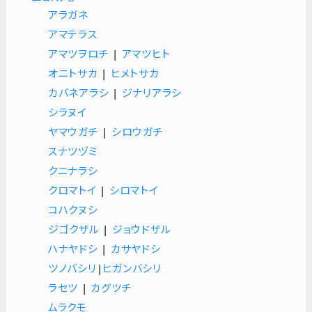
アラガネ
アマテラス
アマツヲロチ
|
アマツヒト
オニトサカ
|
ヒメトサカ
カバネアラシ
|
ジナリアラシ
シラヌイ
ヤマウガチ
|
シロウガチ
スナツヅミ
クニナラシ
クロマトイ
|
シロマトイ
コハクヌシ
ジゴクザル
|
ジョウドザル
ハナヤドシ
|
カサヤドシ
ツノバシリ
|
ヒガンバシリ
ラセツ
|
カグツチ
ムラクモ