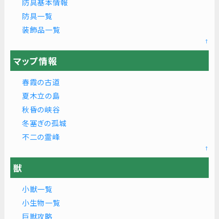
防具基本情報
防具一覧
装飾品一覧
↑
マップ情報
春霞の古道
夏木立の島
秋昏の峡谷
冬塞ぎの孤城
不二の霊峰
↑
獣
小獣一覧
小生物一覧
巨獣攻略