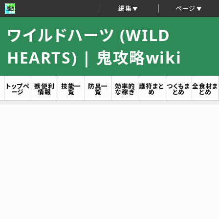
編集
ページ
ワイルドハーツ (WILD
HEARTS) | 鬼攻略wiki
トップペ
獣便利
技能一
防具一
効率的
護符まと
つくもま
全食材ま
ージ
情報
覧
覧
な稼ぎ
め
とめ
とめ