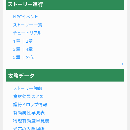
ストーリー進行
NPCイベント
ストーリー一覧
チュートリアル
1章
|
2章
3章
|
4章
5章
|
外伝
↑
攻略データ
ストーリー強敵
食材効果まとめ
護符ドロップ情報
有効属性早見表
物理有効度早見表
光石の入手場所