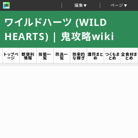
編集
ページ
ワイルドハーツ (WILD
HEARTS) | 鬼攻略wiki
トップペ
獣便利
技能一
防具一
効率的
護符まと
つくもま
全食材ま
ージ
情報
覧
覧
な稼ぎ
め
とめ
とめ