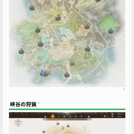
↑
峡谷の狩猟
†