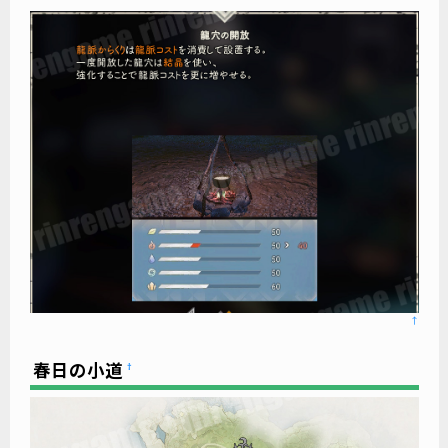
↑
春日の小道
†