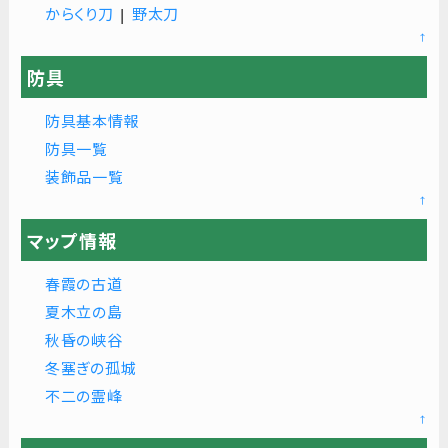
からくり刀
|
野太刀
↑
防具
防具基本情報
防具一覧
装飾品一覧
↑
マップ情報
春霞の古道
夏木立の島
秋昏の峡谷
冬塞ぎの孤城
不二の霊峰
↑