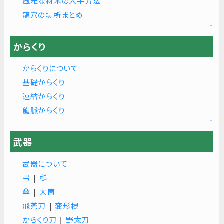
風雅な材木の入手方法
龍穴の場所まとめ
↑
からくり
からくりについて
基礎からくり
連結からくり
龍脈からくり
↑
武器
武器について
弓
|
槌
傘
|
大筒
飛燕刀
|
変形棍
からくり刀
|
野太刀