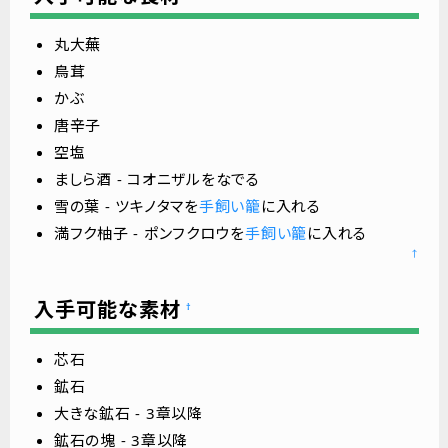
丸大蕪
鳥茸
かぶ
唐辛子
空塩
ましら酒 - コオニザルをなでる
雪の葉 - ツキノタマを
手飼い籠
に入れる
満フク柚子 - ポンフクロウを
手飼い籠
に入れる
↑
入手可能な素材
†
芯石
鉱石
大きな鉱石 - 3章以降
鉱石の塊 - 3章以降