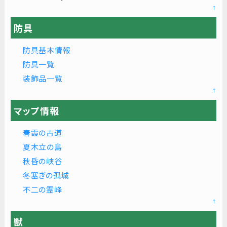
↑
防具
防具基本情報
防具一覧
装飾品一覧
↑
マップ情報
春霞の古道
夏木立の島
秋昏の峡谷
冬塞ぎの孤城
不二の霊峰
↑
獣