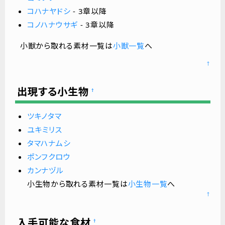
コハナヤドシ
- 3章以降
コノハナウサギ
- 3章以降
小獣から取れる素材一覧は
小獣一覧
へ
↑
出現する小生物
†
ツキノタマ
ユキミリス
タマハナムシ
ポンフクロウ
カンナヅル
小生物から取れる素材一覧は
小生物一覧
へ
↑
入手可能な食材
†