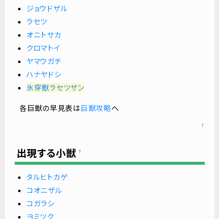
ジョウドザル
ラセツ
オニトサカ
クロマトイ
ヤマウガチ
ハナヤドシ
氷穿獸ラセツザン
各巨獣の早見表は
巨獣攻略
へ
↑
出現する小獣
†
タルヒトカゲ
コオニザル
コガラシ
ヨミツク