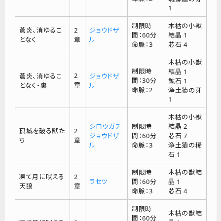
1
制限時
木枯の小獣
蒼炎、消ゆるこ
2
ジョウドザ
間：60分
結晶 1
となく
章
ル
命脈：3
芯石 4
木枯の小獣
制限時
結晶 1
2
蒼炎、消ゆるこ
ジョウドザ
間：30分
鉱石 1
章
となく・裏
ル
命脈：2
浄土猿の牙
1
木枯の小獣
シロウガチ
制限時
結晶 2
孤城を破る獣た
2
ジョウドザ
間：60分
芯石 7
ち
章
ル
命脈：3
浄土猿の稀
石 1
制限時
木枯の獣結
凍て月に吠える
2
ラセツ
間：60分
晶 1
天狼
章
命脈：3
芯石 4
制限時
木枯の獣結
間：60分