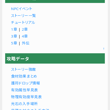
NPCイベント
ストーリー一覧
チュートリアル
1章
|
2章
3章
|
4章
5章
|
外伝
↑
攻略データ
ストーリー強敵
食材効果まとめ
護符ドロップ情報
有効属性早見表
物理有効度早見表
光石の入手場所