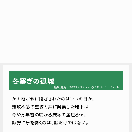
冬塞ぎの孤城
最終更新：2023-03-07 (火) 18:32:43
(1251d)
かの地が氷に閉ざされたのはいつの日か。
難攻不落の堅城と共に発展した地下は、
今や万年雪の広がる厳冬の居座る値。
獣狩に牙を剥くのは、獣だけではない。