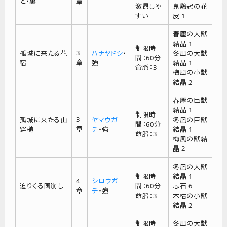
と・裏
章
激昂しや
鬼鶏冠の花
すい
皮 1
春塵の大獣
結晶 1
制限時
3
孤城に来たる花
ハナヤドシ
・
冬凪の大獣
間：60分
章
宿
強
結晶 1
命脈：3
梅風の小獣
結晶 2
春塵の巨獣
結晶 1
制限時
3
孤城に来たる山
ヤマウガ
冬凪の巨獣
間：60分
章
穿槌
チ
・強
結晶 1
命脈：3
梅風の獣結
晶 2
冬凪の大獣
制限時
結晶 1
4
シロウガ
迫りくる国崩し
間：60分
芯石 6
章
チ
・強
命脈：3
木枯の小獣
結晶 2
制限時
冬凪の大獣