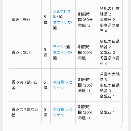
冬凪の巨獣
ジョウドザ
制限時
結晶 2
5
ル
・澱
澱みし銀氷
間：60分
金鉱石 2
章
オニトサカ
・
命脈：3
冬塞ぎの要
澱
石 4
冬凪の巨獣
ラセツ
・澱
制限時
結晶 2
5
澱みし銀氷
オニトサカ
・
間：60分
金鉱石 2
章
澱
命脈：3
冬塞ぎの要
石 4
凍雲の大結
制限時
晶 3
澱み深き獣・孤
5
凍穿獸ラセ
間：20分
冬凪の巨獣
城
章
ツザン
命脈：1
結晶 3
金鉱石 1
制限時
澱み深き獣凍穿
5
凍穿獸ラセ
間：20分
金鉱石 1
獸
章
ツザン
命脈：1
↑