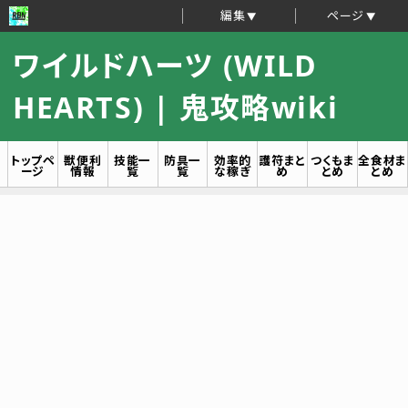
編集
ページ
ワイルドハーツ (WILD
HEARTS) | 鬼攻略wiki
トップペ
獣便利
技能一
防具一
効率的
護符まと
つくもま
全食材ま
ージ
情報
覧
覧
な稼ぎ
め
とめ
とめ