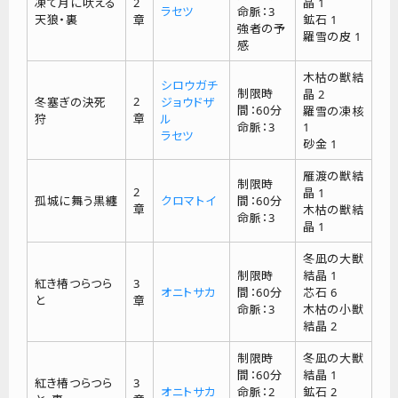
凍て月に吠える
2
晶 1
ラセツ
命脈：3
天狼・裏
章
鉱石 1
強者の予
羅雪の皮 1
感
木枯の獣結
シロウガチ
制限時
晶 2
2
冬塞ぎの決死
ジョウドザ
間：60分
羅雪の凍核
章
狩
ル
命脈：3
1
ラセツ
砂金 1
雁渡の獣結
制限時
2
晶 1
孤城に舞う黒纏
クロマトイ
間：60分
章
木枯の獣結
命脈：3
晶 1
冬凪の大獣
制限時
結晶 1
紅き椿つらつら
3
オニトサカ
間：60分
芯石 6
と
章
命脈：3
木枯の小獣
結晶 2
制限時
冬凪の大獣
間：60分
結晶 1
紅き椿つらつら
3
オニトサカ
命脈：2
鉱石 2