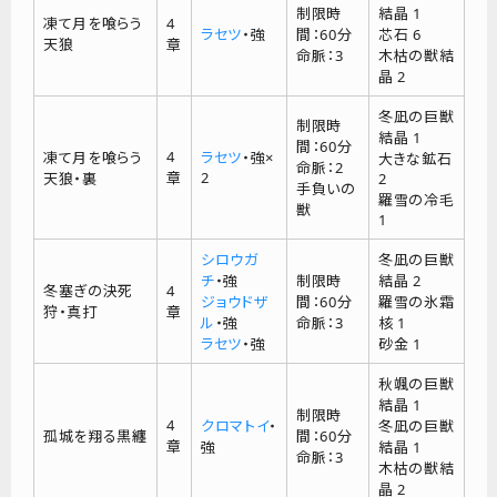
制限時
結晶 1
凍て月を喰らう
4
ラセツ
・強
間：60分
芯石 6
天狼
章
命脈：3
木枯の獣結
晶 2
冬凪の巨獣
制限時
結晶 1
間：60分
4
凍て月を喰らう
ラセツ
・強×
大きな鉱石
命脈：2
章
2
天狼・裏
2
手負いの
羅雪の冷毛
獣
1
シロウガ
冬凪の巨獣
チ
・強
制限時
結晶 2
冬塞ぎの決死
4
ジョウドザ
間：60分
羅雪の氷霜
狩・真打
章
ル
・強
命脈：3
核 1
ラセツ
・強
砂金 1
秋颯の巨獣
結晶 1
制限時
4
クロマトイ
・
冬凪の巨獣
孤城を翔る黒纏
間：60分
章
強
結晶 1
命脈：3
木枯の獣結
晶 2