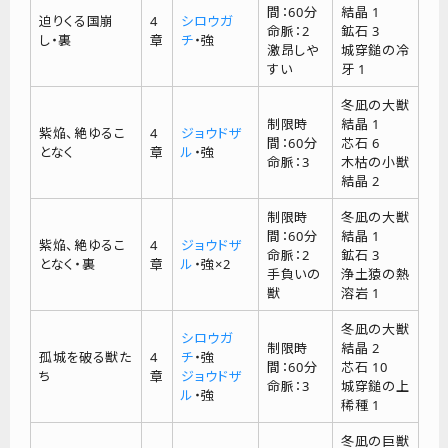
間：60分
結晶 1
迫りくる国崩
4
シロウガ
命脈：2
鉱石 3
し・裏
章
チ
・強
激昂しや
城穿鎚の冷
すい
牙 1
冬凪の大獣
制限時
結晶 1
紫焔、絶ゆるこ
4
ジョウドザ
間：60分
芯石 6
となく
章
ル
・強
命脈：3
木枯の小獣
結晶 2
制限時
冬凪の大獣
間：60分
結晶 1
紫焔、絶ゆるこ
4
ジョウドザ
命脈：2
鉱石 3
となく・裏
章
ル
・強×2
手負いの
浄土猿の熱
獣
溶岩 1
冬凪の大獣
シロウガ
制限時
結晶 2
孤城を破る獣た
4
チ
・強
間：60分
芯石 10
ち
章
ジョウドザ
命脈：3
城穿鎚の上
ル
・強
稀種 1
冬凪の巨獣