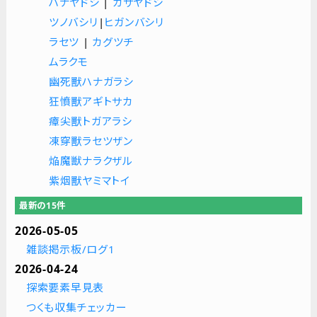
ハナヤドシ
|
カサヤドシ
ツノバシリ
|
ヒガンバシリ
ラセツ
|
カグツチ
ムラクモ
幽死獸ハナガラシ
狂憤獸アギトサカ
瘴尖獸トガアラシ
凍穿獸ラセツザン
焔魔獣ナラクザル
紫烟獸ヤミマトイ
最新の15件
2026-05-05
雑談掲示板/ログ1
2026-04-24
探索要素早見表
つくも収集チェッカー