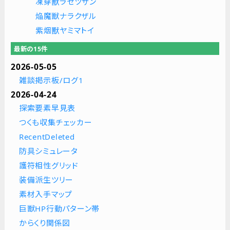
凍穿獸ラセツザン
焔魔獣ナラクザル
紫烟獸ヤミマトイ
最新の15件
2026-05-05
雑談掲示板/ログ1
2026-04-24
探索要素早見表
つくも収集チェッカー
RecentDeleted
防具シミュレータ
護符相性グリッド
装備派生ツリー
素材入手マップ
巨獣HP行動パターン帯
からくり関係図