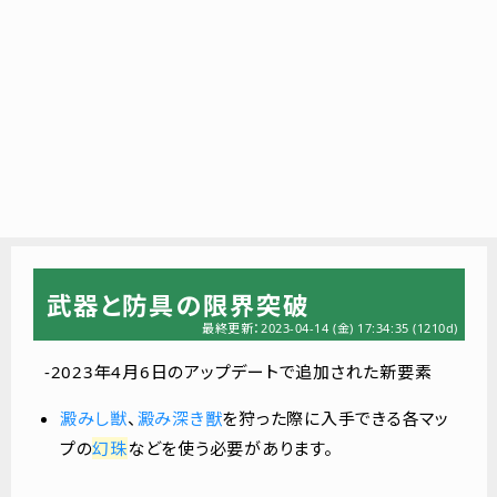
武器と防具の限界突破
最終更新：2023-04-14 (金) 17:34:35
(1210d)
‐2023年4月6日のアップデートで追加された新要素
澱みし獣
、
澱み深き獸
を狩った際に入手できる各マッ
プの
幻珠
などを使う必要があります。