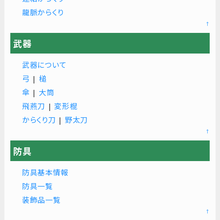
龍脈からくり
↑
武器
武器について
弓
|
槌
傘
|
大筒
飛燕刀
|
変形棍
からくり刀
|
野太刀
↑
防具
防具基本情報
防具一覧
装飾品一覧
↑