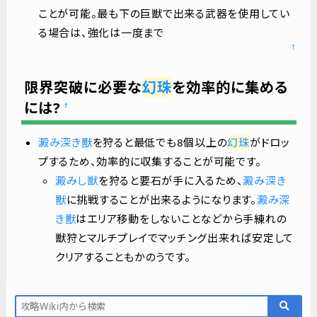
ことが可能。最も下の巨獣で出来る武器を使用してい
る場合は、強化は一度まで
↑
限界突破に必要な
幻珠
を効率的に集める
には?
†
澱み深き獸
を狩ると最低でも8個以上の
幻珠
がドロッ
プするため、効率的に収集することが可能です。
澱みし獣
を狩ると要石が手に入るため、
澱み深き
獸
に挑戦することが出来るようになります。
澱み深
き獸
はエリア移動をしないことなどから手練れの
獣狩とマルチプレイでマッチング出来れば安定して
クリアすることもかのうです。