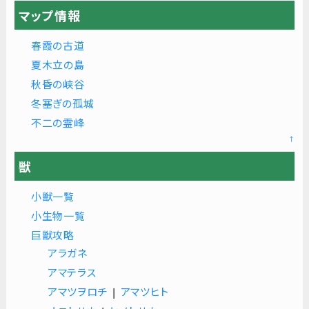
マップ情報
春霞の古道
夏木立の島
秋昏の峡谷
冬塞ぎの孤城
不二の霊峰
↑
獣
小獣一覧
小生物一覧
巨獣攻略
アラガネ
アマテラス
アマツヲロチ
|
アマツヒト