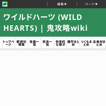
編集
ページ
ワイルドハーツ (WILD
HEARTS) | 鬼攻略wiki
トップペ
獣便利
技能一
防具一
効率的
護符まと
つくもま
全食材ま
ージ
情報
覧
覧
な稼ぎ
め
とめ
とめ