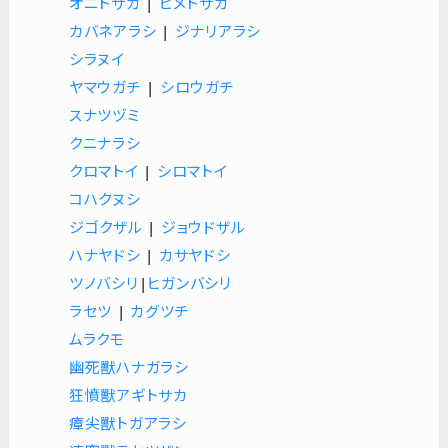
オニトサカ
|
ヒメトサカ
カバネアラシ
|
ジナリアラシ
シラヌイ
ヤマウガチ
|
シロウガチ
スナツヅミ
クニナラシ
クロマトイ
|
シロマトイ
コハクヌシ
ジゴクザル
|
ジョウドザル
ハナヤドシ
|
カサヤドシ
ツノバシリ
|
ヒガンバシリ
ラセツ
|
カグツチ
ムラクモ
幽死獸ハナガラシ
狂憤獸アギトサカ
瘴尖獸トガアラシ