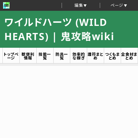
編集
ページ
ワイルドハーツ (WILD
HEARTS) | 鬼攻略wiki
トップペ
獣便利
技能一
防具一
効率的
護符まと
つくもま
全食材ま
ージ
情報
覧
覧
な稼ぎ
め
とめ
とめ