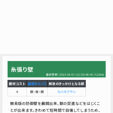
糸張り壁
最終更新：2023-04-01 (土) 00:48:45
(1224d)
建材コスト
基礎からくり
解放のきっかけとなる獣
4
匣・発・匣
カバネアラシ
簡易版の防御壁を展開出来、獣の突進などをはじくこ
とが出来ます。きわめて短時間で自壊してしまうため、