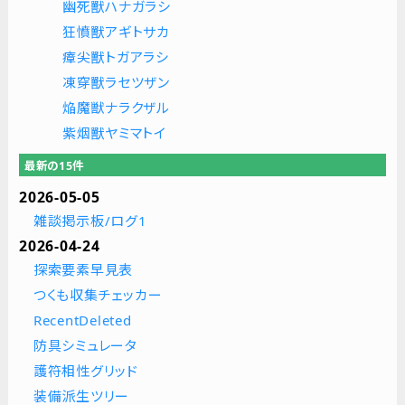
幽死獸ハナガラシ
狂憤獸アギトサカ
瘴尖獸トガアラシ
凍穿獸ラセツザン
焔魔獣ナラクザル
紫烟獸ヤミマトイ
最新の15件
2026-05-05
雑談掲示板/ログ1
2026-04-24
探索要素早見表
つくも収集チェッカー
RecentDeleted
防具シミュレータ
護符相性グリッド
装備派生ツリー