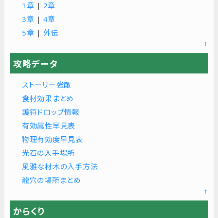
1章
|
2章
3章
|
4章
5章
|
外伝
↑
攻略データ
ストーリー強敵
食材効果まとめ
護符ドロップ情報
有効属性早見表
物理有効度早見表
光石の入手場所
風雅な材木の入手方法
龍穴の場所まとめ
↑
からくり