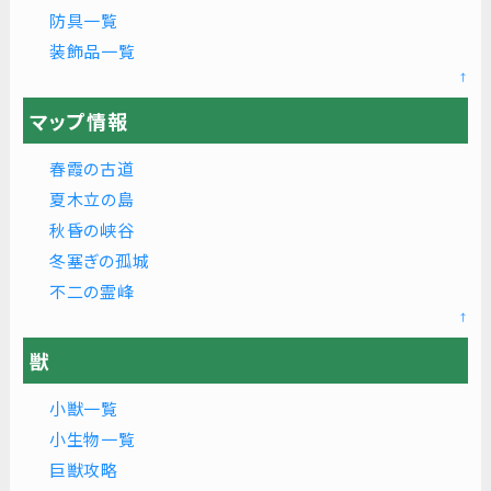
防具一覧
装飾品一覧
↑
マップ情報
春霞の古道
夏木立の島
秋昏の峡谷
冬塞ぎの孤城
不二の霊峰
↑
獣
小獣一覧
小生物一覧
巨獣攻略