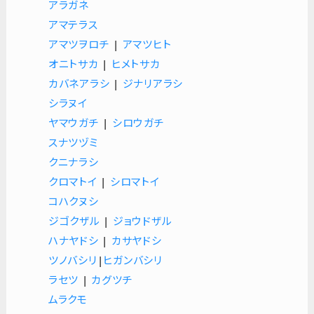
アラガネ
アマテラス
アマツヲロチ
|
アマツヒト
オニトサカ
|
ヒメトサカ
カバネアラシ
|
ジナリアラシ
シラヌイ
ヤマウガチ
|
シロウガチ
スナツヅミ
クニナラシ
クロマトイ
|
シロマトイ
コハクヌシ
ジゴクザル
|
ジョウドザル
ハナヤドシ
|
カサヤドシ
ツノバシリ
|
ヒガンバシリ
ラセツ
|
カグツチ
ムラクモ