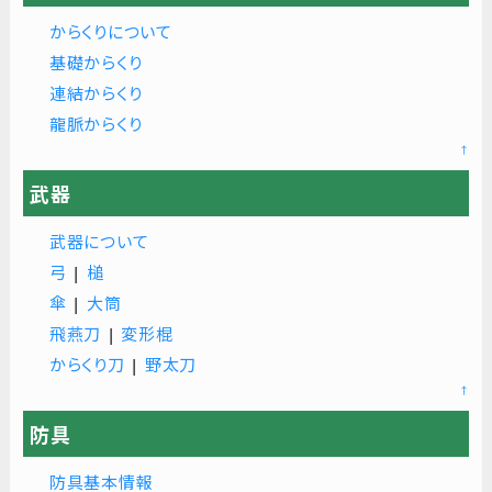
からくりについて
基礎からくり
連結からくり
龍脈からくり
↑
武器
武器について
弓
|
槌
傘
|
大筒
飛燕刀
|
変形棍
からくり刀
|
野太刀
↑
防具
防具基本情報